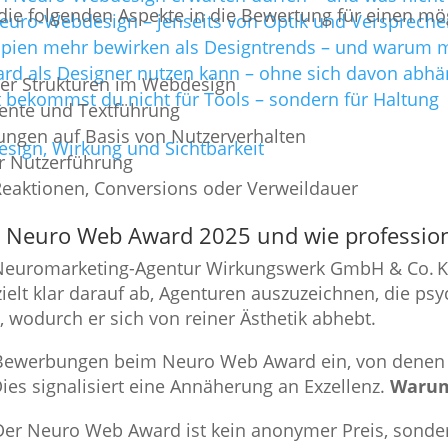
 die folgenden Aspekte in die Bewertung für einen 
uro-Webdesign – jenseits von Optik und Versprech
pien mehr bewirken als Designtrends – und warum ma
d als Designer nutzen kann – ohne sich davon abh
er Strukturen im Webdesign
 bekommst du nicht für Tools – sondern für Haltung
mente und Textführung
ungen auf Basis von Nutzerverhalten
sign, Wirkung und Sichtbarkeit
er Nutzerführung
Reaktionen, Conversions oder Verweildauer
m Neuro Web Award 2025 und wie professione
euromarketing-Agentur Wirkungswerk GmbH & Co. KG
r zielt klar darauf ab, Agenturen auszuzeichnen, die 
wodurch er sich von reiner Ästhetik abhebt.
0 Bewerbungen beim Neuro Web Award ein, von dene
ies signalisiert eine Annäherung an Exzellenz.
Warum 
er Neuro Web Award ist kein anonymer Preis, sonde