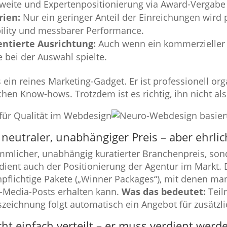
hweite und Expertenpositionierung via Award-Vergabe
rien:
Nur ein geringer Anteil der Einreichungen wird 
ility und messbarer Performance.
entierte Ausrichtung:
Auch wenn ein kommerzieller H
e bei der Auswahl spielte.
in reines Marketing-Gadget. Er ist professionell org
chen Know-hows. Trotzdem ist es richtig, ihn nicht als
neutraler, unabhängiger Preis – aber ehrlic
mmlicher, unabhängig kuratierter Branchenpreis, so
r dient auch der Positionierung der Agentur im Markt.
pflichtige Pakete („Winner Packages“), mit denen man
-Media-Posts erhalten kann.
Was das bedeutet:
Teil
uszeichnung folgt automatisch ein Angebot für zusätzl
t einfach verteilt – er muss verdient werd