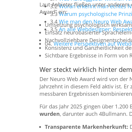
Laut Anbieter fließen unter anderem
3.2
Woran erkennt man echtes Ne
Award” ein:
3.3
Warum psychologische Prinzi
3.4
Wie man den Neuro Web Awar
Umsetzung psychologisch wirksam
3.5
An alle Webdesigner: Respekt
Einsatz neurobasierter Sprachele
Nachvollziehbare Designentscheid
04.
Weitere Perspektiven auf Webde
Konsistenz und Ganzheitlichkeit d
Sichtbare Ergebnisse in Form von 
Wer steckt wirklich hinter de
Der Neuro Web Award wird von der N
Jahrzehnt in diesem Feld aktiv ist. E
messbaren Ergebnissen kombinieren, 
Für das Jahr 2025 gingen über 1.20
wurden
, darunter auch 4Bullmann. D
Transparente Markenherkunft:
D