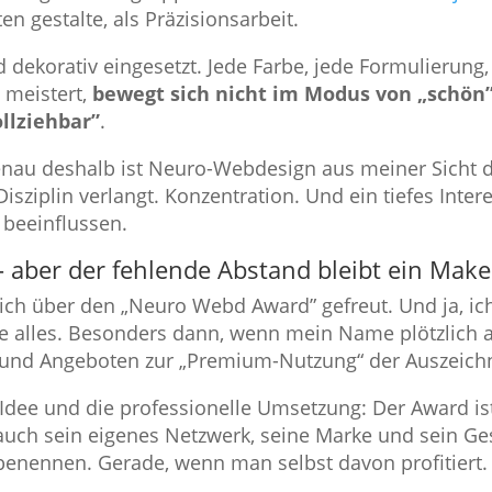
 gestalte, als Präzisionsarbeit.
rd dekorativ eingesetzt. Jede Farbe, jede Formulierun
 meistert,
bewegt sich nicht im Modus von „schön
llziehbar”
.
enau deshalb ist Neuro-Webdesign aus meiner Sicht di
Disziplin verlangt. Konzentration. Und ein tiefes Inte
 beeinflussen.
– aber der fehlende Abstand bleibt ein Make
ich über den „Neuro Webd Award” gefreut. Und ja, ich
ge alles. Besonders dann, wenn mein Name plötzlich a
 und Angeboten zur „Premium-Nutzung“ der Auszeich
 Idee und die professionelle Umsetzung: Der Award is
 auch sein eigenes Netzwerk, seine Marke und sein G
 benennen. Gerade, wenn man selbst davon profitiert.