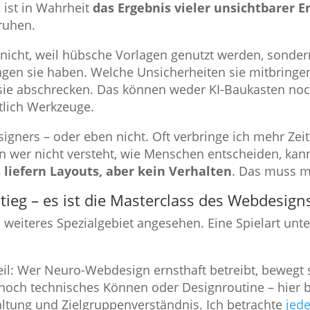
, ist in Wahrheit
das Ergebnis vieler unsichtbarer 
ruhen.
nicht, weil hübsche Vorlagen genutzt werden, sondern
ngen sie haben. Welche Unsicherheiten sie mitbringen
ie abschrecken. Das können weder KI-Baukasten noch
tlich Werkzeuge.
igners – oder eben nicht. Oft verbringe ich mehr Zeit
 wer nicht versteht, wie Menschen entscheiden, kann
liefern Layouts, aber kein Verhalten
. Das muss m
tieg – es ist die Masterclass des Webdesign
weiteres Spezialgebiet angesehen. Eine Spielart unte
eil: Wer Neuro-Webdesign ernsthaft betreibt, bewegt
 noch technisches Können oder Designroutine – hier 
altung und Zielgruppenverständnis. Ich betrachte
jede