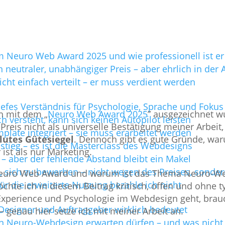
em Neuro Web Award 2025 und wie professionell ist e
 neutraler, unabhängiger Preis – aber ehrlich in der
ht einfach verteilt – er muss verdient werden
fes Verständnis für Psychologie, Sprache und Fokus 
h mit dem „
Neuro Web Award 2025
” ausgezeichnet wu
 versteht, kann sich keinen Autopilot leisten
 Preis nicht als universelle Bestätigung meiner Arbei
plate integriert – sie muss erarbeitet werden
lutes Gütesiegel
. Dennoch gibt es gute Gründe, wa
stieg – es ist die Masterclass des Webdesigns
ist als nur Marketing.
 – aber der fehlende Abstand bleibt ein Makel
, sich zu bewerben – nicht wegen des Preises, sond
Neuro Web Award und warum ist das Thema Neuro-Web
für die erweiterte Nutzung bezahle ich nicht
e ich in diesem Beitrag kritisch, offen und ohne t
xperience und Psychologie im Webdesign geht, brau
esigner und Auftraggeber wirklich bedeutet
– genau hier setze ich mit meiner Arbeit an.
on Neuro-Webdesign erwarten dürfen – und was nicht