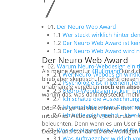
7
01.
Der Neuro Web Award
1.1
Wer steckt wirklich hinter d
1.2
Der Neuro Web Award ist kein
1.3
Der Neuro Web Award wird nic
Der Neuro Web Award
02.
Warum Neuro-Webdesign ein tie
Als meine Agentur
4Bullmann
kürzlic
2.1
Wer Neuro-Webdesign wirklich
blieb aber skeptisch. Ich sehe diesen
2.2
Psychologie ist in keinem Tem
unabhängig vergeben
noch ein abso
2.3
Neuro-Webdesign ist kein Ein
warum das, was dahintersteckt, mehr 
2.4
Ich schätze die Auszeichnung
2.5
Ich empfehle jedem Designer
Doch was genau steckt hinter dem 
2.6
Ich fühle mich geehrt – aber 
modernes Webdesign? Genau das möcht
beleuchten. Denn wenn es um User E
03.
Was der Neuro Web Award für D
Design und standardisierte Vorlagen 
3.1
Was Auftraggeber wirklich v