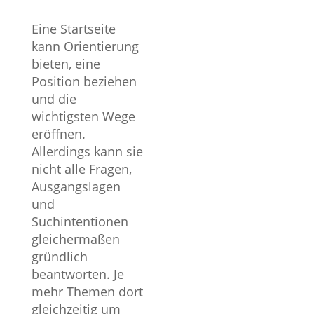
Eine Startseite
kann Orientierung
bieten, eine
Position beziehen
und die
Eine Frage. Eine pass
wichtigsten Wege
Seite
eröffnen.
Allerdings kann sie
Wer nach modernem Webde
nicht alle Fragen,
sucht, steht an einem and
Ausgangslagen
Punkt als ein Unternehmen,
und
seine bestehende Websei
Suchintentionen
erneuern oder seine Sichtba
gleichermaßen
verbessern möchte.
gründlich
Eigenständige Themen bra
beantworten. Je
eigenständige Seiten.
mehr Themen dort
Modernes Webdesign i
gleichzeitig um