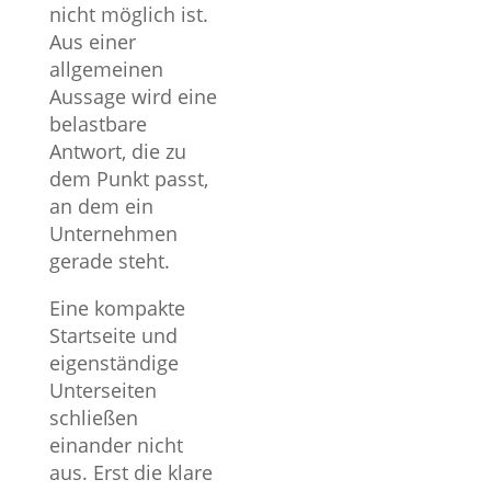
nicht möglich ist.
nur weil sie
Strategis
Aus einer
häufig genannt
Entscheidu
allgemeinen
wird. Erst
Erfahrung
Aussage wird eine
konkrete
die Entwic
belastbare
Ausgangslagen,
des Webde
Antwort, die zu
Zusammenhänge
erfordern 
dem Punkt passt,
und Beispiele
größere Ti
an dem ein
zeigen, welche
als ein
Unternehmen
Lösung für
Startseite 
gerade steht.
welches
kann.
Unternehmen
Eine kompakte
Strategis
geeignet ist.
Startseite und
Webdesi
eigenständige
Firmenwebseiten
Webdesi
Unterseiten
Erfolgreiches
Expert
schließen
SEO
Wiesbad
einander nicht
aus. Erst die klare