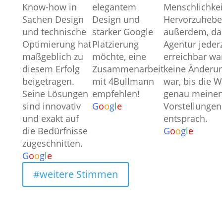
Know-how in
elegantem
Menschlichkei
Sachen Design
Design und
Hervorzuheben
und technische
starker Google
außerdem, da
Optimierung hat
Platzierung
Agentur jederz
maßgeblich zu
möchte, eine
erreichbar wa
diesem Erfolg
Zusammenarbeit
keine Änderun
beigetragen.
mit 4Bullmann
war, bis die 
Seine Lösungen
empfehlen!
genau meine
sind innovativ
G
o
o
g
l
e
Vorstellungen
und exakt auf
entsprach.
die Bedürfnisse
G
o
o
g
l
e
zugeschnitten.
G
o
o
g
l
e
#weitere Stimmen