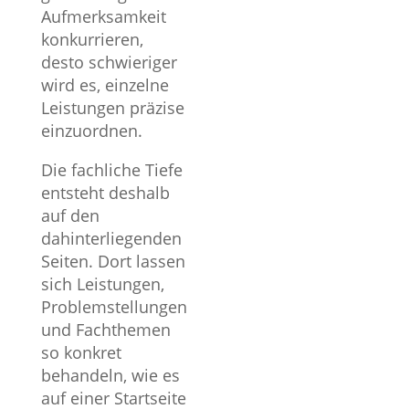
Wiesbaden
Aufmerksamkeit
Webseite erneuern
konkurrieren,
desto schwieriger
wird es, einzelne
Leistungen präzise
einzuordnen.
Die fachliche Tiefe
entsteht deshalb
auf den
dahinterliegenden
Seiten. Dort lassen
Leistungen
Experti
brauchen
brauc
sich Leistungen,
Kontext
Rau
Problemstellungen
und Fachthemen
Eine Leistung
Fachwis
so konkret
wird nicht
lässt sich 
behandeln, wie es
automatisch
mit einem 
auf einer Startseite
verständlicher,
belege