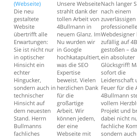
(Webseite)
Unsere Webseite
Nach langer 
Die neu
strahlt dank der
nach einem
gestaltete
tollen Arbeit von
zuverlässigen
Website
4Bullmann in
professionell
übertrifft alle
neuem Glanz. Im
Webdesigner 
Erwartungen:
Nu wurden wir
zufällig auf 
Sie ist nicht nur
in Google
gestoßen – da
in optischer
hochkatapultiert,
ein absoluter
Hinsicht ein
was die SEO
Glücksgriff! 
echter
Expertise
sofort die
Hingucker,
beweist. Vielen
Leidenschaft 
sondern auch in
herzlichen Dank
Feuer für die 
technischer
für die
4Bullmann ste
Hinsicht auf
großartige
vollem Herzbl
dem neuesten
Arbeit. Wir
Projekt und b
Stand. Herrn
können jedem,
dabei nicht n
Bullmanns
der eine
fachliche Kom
fachliches
Webseite mit
sondern auch 