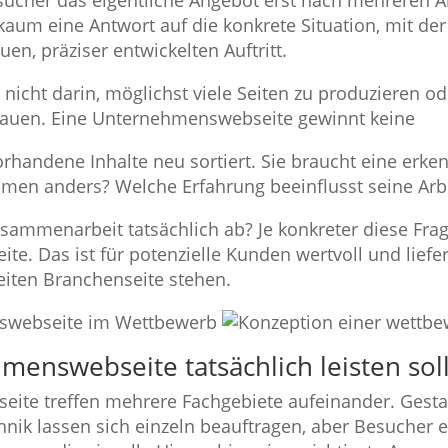
ucher das eigentliche Angebot erst nach mehreren A
kaum eine Antwort auf die konkrete Situation, mit der
en, präziser entwickelten Auftritt.
 nicht darin, möglichst viele Seiten zu produzieren o
bauen. Eine Unternehmenswebseite gewinnt keine
orhandene Inhalte neu sortiert. Sie braucht eine erk
hmen anders? Welche Erfahrung beeinflusst seine Arb
usammenarbeit tatsächlich ab? Je konkreter diese Fra
te. Das ist für potenzielle Kunden wertvoll und liefe
weiten Branchenseite stehen.
enswebseite tatsächlich leisten sol
eite treffen mehrere Fachgebiete aufeinander. Gestal
k lassen sich einzeln beauftragen, aber Besucher er