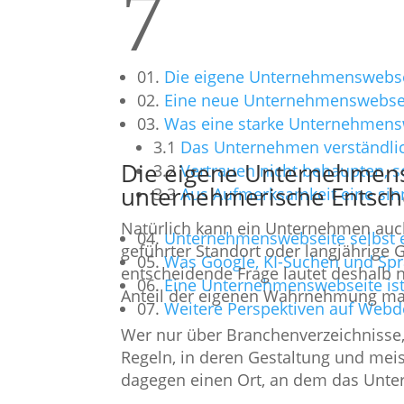
7
01.
Die eigene Unternehmenswebsei
02.
Eine neue Unternehmenswebseite
03.
Was eine starke Unternehmenswe
3.1
Das Unternehmen verständl
Die eigene Unternehmensw
3.2
Vertrauen nicht behaupten, 
unternehmerische Entsc
3.3
Aus Aufmerksamkeit eine sin
Natürlich kann ein Unternehmen auch
04.
Unternehmenswebseite selbst er
geführter Standort oder langjährige
05.
Was Google, KI-Suchen und Sp
entscheidende Frage lautet deshalb 
06.
Eine Unternehmenswebseite ist 
Anteil der eigenen Wahrnehmung ma
07.
Weitere Perspektiven auf Webde
Wer nur über Branchenverzeichnisse, 
Regeln, in deren Gestaltung und me
dagegen einen Ort, an dem das Unter