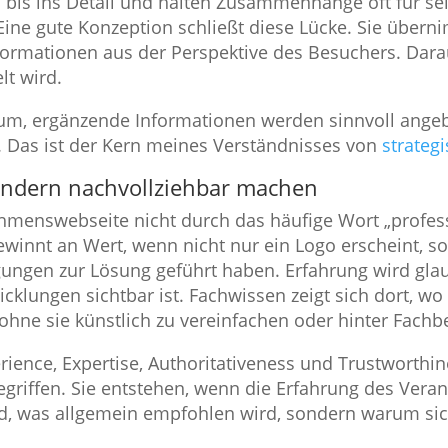
is ins Detail und halten Zusammenhänge oft für selb
ine gute Konzeption schließt diese Lücke. Sie übern
formationen aus der Perspektive des Besuchers. Daraus
lt wird.
aum, ergänzende Informationen werden sinnvoll ange
 Das ist der Kern meines Verständnisses von
strate
ondern nachvollziehbar machen
ehmenswebseite nicht durch das häufige Wort „profess
winnt an Wert, wenn nicht nur ein Logo erscheint, so
ungen zur Lösung geführt haben. Erfahrung wird gla
cklungen sichtbar ist. Fachwissen zeigt sich dort, 
ne sie künstlich zu vereinfachen oder hinter Fachbe
erience, Expertise, Authoritativeness und Trustworthi
Begriffen. Sie entstehen, wenn die Erfahrung des Vera
ird, was allgemein empfohlen wird, sondern warum si